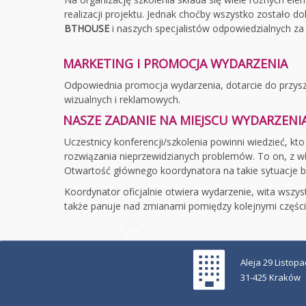
realizacji projektu. Jednak choćby wszystko zostało d
BTHOUSE
i naszych specjalistów odpowiedzialnych za
MARKETING I PROMOCJA WYDARZENIA
Odpowiednia promocja wydarzenia, dotarcie do przysz
wizualnych i reklamowych.
NASZE ZADANIE NA MIEJSCU WYDARZENI
Uczestnicy konferencji/szkolenia powinni wiedzieć, kt
rozwiązania nieprzewidzianych problemów. To on, z wła
Otwartość głównego koordynatora na takie sytuacje bu
Koordynator oficjalnie otwiera wydarzenie, wita wsz
także panuje nad zmianami pomiędzy kolejnymi części
Aleja 29 Listop
31-425 Kraków