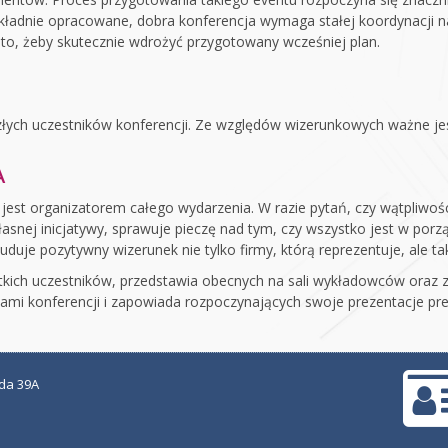
okładnie opracowane, dobra konferencja wymaga stałej koordynacji na
 to, żeby skutecznie wdrożyć przygotowany wcześniej plan.
łych uczestników konferencji. Ze względów wizerunkowych ważne jes
A
o jest organizatorem całego wydarzenia. W razie pytań, czy wątpliwośc
snej inicjatywy, sprawuje pieczę nad tym, czy wszystko jest w porzą
duje pozytywny wizerunek nie tylko firmy, którą reprezentuje, ale 
ystkich uczestników, przedstawia obecnych na sali wykładowców oraz
ami konferencji i zapowiada rozpoczynających swoje prezentacje pr
ada 39A