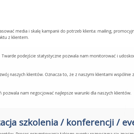
ować media i skalę kampanii do potrzeb klienta: mailing, promocyjn
ktu z klientem.
ji. Twarde podejście statystyczne pozwala nam monitorować i udoskon
 rozwój naszych klientów. Oznacza to, że z naszymi klientami wspólnie
ań pozwala nam negocjować najlepsze warunki dla naszych klientów.
acja szkolenia / konferencji / e
mentów. Proces przygotowania takiego eventu rozpoczyna się znacznie