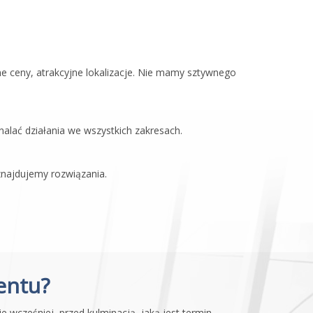
e ceny, atrakcyjne lokalizacje. Nie mamy sztywnego
alać działania we wszystkich zakresach.
 znajdujemy rozwiązania.
ventu?
 wcześniej, przed kulminacją, jaką jest termin